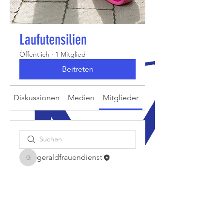
Laufutensilien
Öffentlich
·
1 Mitglied
Beitreten
Diskussionen
Medien
Mitglieder
Info
geraldfrauendienst
geraldfrauendienst