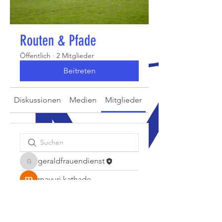
Routen & Pfade
Öffentlich
·
2 Mitglieder
Beitreten
Diskussionen
Medien
Mitglieder
Info
geraldfrauendienst
geraldfrauendienst
mayuri kathade